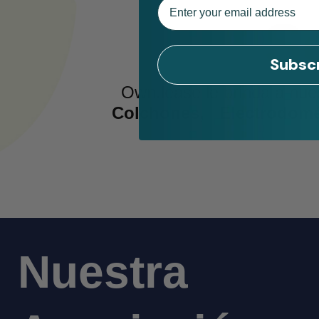
Email
S
Subsc
Own.lease le brinda a nue
Colchones, Electrodomést
Nuestra