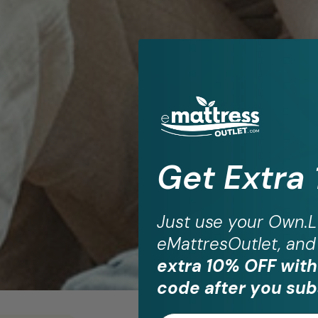
Get Extra
Just use your
Own.L
eMattresOutlet, and 
extra 10% OFF with
code after you sub