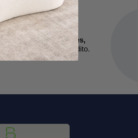
os
er productos como
Muebles,
, sin necesidad de crédito.