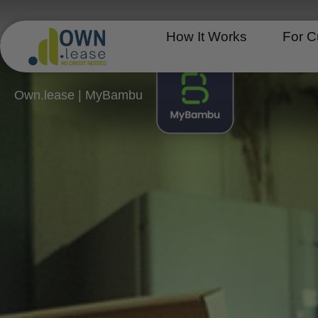
Skip
to
How It Works
For C
content
Own.lease | MyBambu