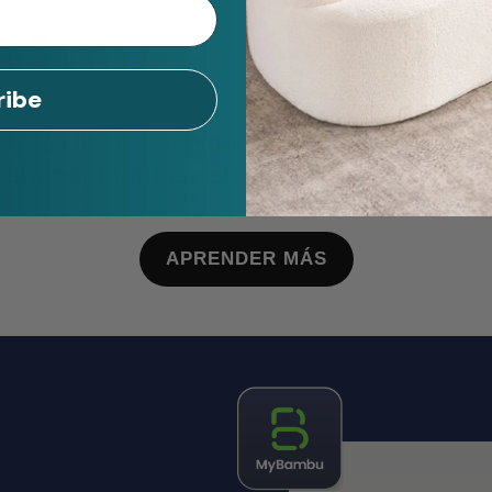
obre Nosotr
ribe
stros clientes una opción fácil para pose
icos, Llantas, Electrónica
y mucho más
APRENDER MÁS