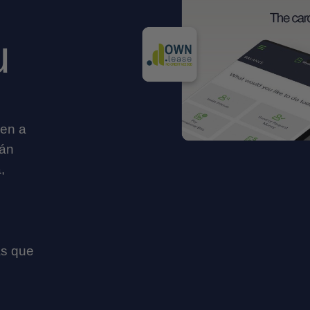
u
ien a
tán
,
as que